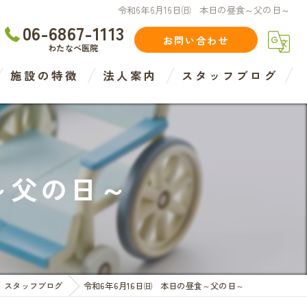
令和6年6月16日㈰ 本日の昼食～父の日～
06-6867-1113
お問い合わせ
わたなべ医院
施設の特徴
法人案内
スタッフブログ
住宅型
介護
～父の日～
介護度
認知症度
医療法人
スタッフブログ
令和6年6月16日㈰ 本日の昼食～父の日～