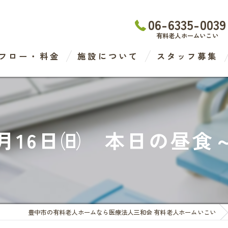
06-6335-0039
有料老人ホームいこい
フロー・料金
施設について
スタッフ募集
わたなべ医院
デイケアセンター
6月16日㈰ 本日の昼食
有料老人ホーム
ケアステーション
豊中市の有料老人ホームなら医療法人三和会 有料老人ホームいこい