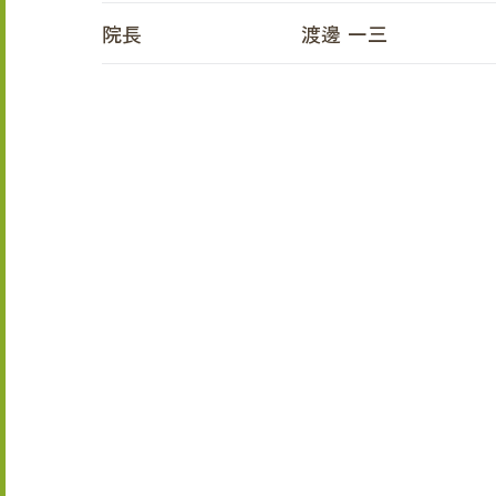
院長
渡邊 一三