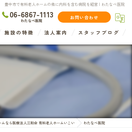
豊中市で有料老人ホームの他に内科を含む病院を経営 | わたなべ医院
06-6867-1113
お問い合わせ
わたなべ医院
施設の特徴
法人案内
スタッフブログ
住宅型
介護
介護度
認知症度
医療法人
ームなら医療法人三和会 有料老人ホームいこい
わたなべ医院