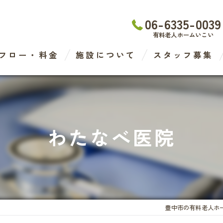
06-6335-0039
有料老人ホームいこい
フロー・料金
施設について
スタッフ募集
わたなべ医院
デイケアセンター
わたなべ医院
有料老人ホーム
ケアステーション
豊中市の有料老人ホ