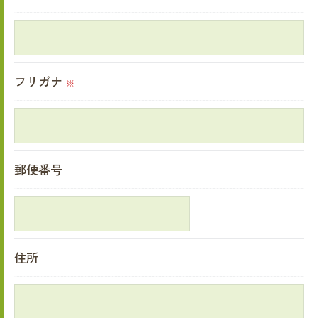
取得した個人情報を第三者に提供することはいた
しません。
フリガナ
※
＜個人情報の委託について＞
当社では、利用目的の達成に必要な範囲におい
て、個人情報を外部に委託する場合があります。
これらの委託先に対しては個人情報保護契約等の
郵便番号
措置をとり、適切な監督を行います。
＜個人情報の安全管理＞
当社では、個人情報の漏洩等がなされないよう、
住所
適切に安全管理対策を実施します。
＜個人情報を与えなかった場合に生じる結果＞