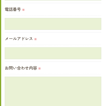
必要な情報を頂けない場合は、それに対応した当
電話番号
※
社のサービスをご提供できない場合がございます
ので予めご了承ください。
＜個人情報の開示･訂正・削除･利用停止の手続に
メールアドレス
※
ついて＞
当社では、お客様の個人情報の開示･訂正･削除・
利用停止の手続を定めさせて頂いております。
ご本人である事を確認のうえ、対応させて頂きま
お問い合わせ内容
※
す。
個人情報の開示･訂正･削除・利用停止の具体的手
続きにつきましては、お電話でお問合せ下さい。