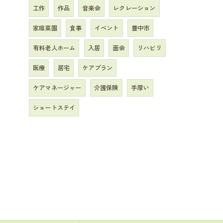
工作
作品
音楽会
レクレーション
家庭菜園
食事
イベント
豊中市
有料老人ホーム
入居
面会
リハビリ
医療
居宅
ケアプラン
ケアマネージャー
介護保険
手厚い
ショートステイ