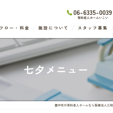
06-6335-0039
有料老人ホームいこい
フロー・料金
施設について
スタッフ募集
わたなべ医院
デイケアセンター
七夕メニュー
有料老人ホーム
ケアステーション
豊中市の有料老人ホームなら医療法人三和