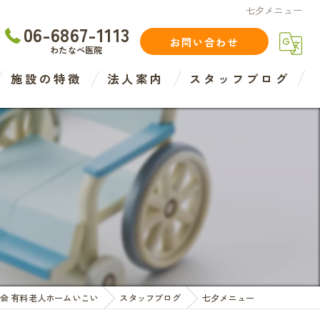
七夕メニュー
06-6867-1113
お問い合わせ
わたなべ医院
施設の特徴
法人案内
スタッフブログ
住宅型
介護
介護度
認知症度
医療法人
会 有料老人ホームいこい
スタッフブログ
七夕メニュー