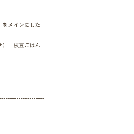
」をメインにした
。
せ） 枝豆ごはん
ル
ように
---------------------