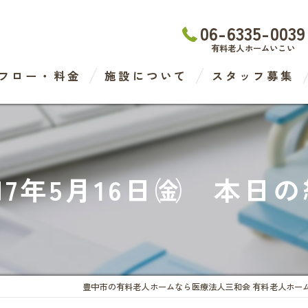
06-6335-0039
有料老人ホームいこい
フロー・料金
施設について
スタッフ募集
わたなべ医院
デイケアセンター
7年5月16日㈮ 本日
有料老人ホーム
ケアステーション
豊中市の有料老人ホームなら医療法人三和会 有料老人ホー