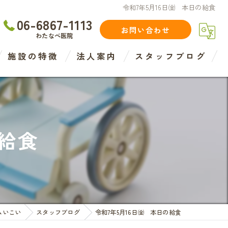
令和7年5月16日㈮ 本日の給食
06-6867-1113
お問い合わせ
わたなべ医院
施設の特徴
法人案内
スタッフブログ
住宅型
介護
の給食
介護度
認知症度
医療法人
ムいこい
スタッフブログ
令和7年5月16日㈮ 本日の給食