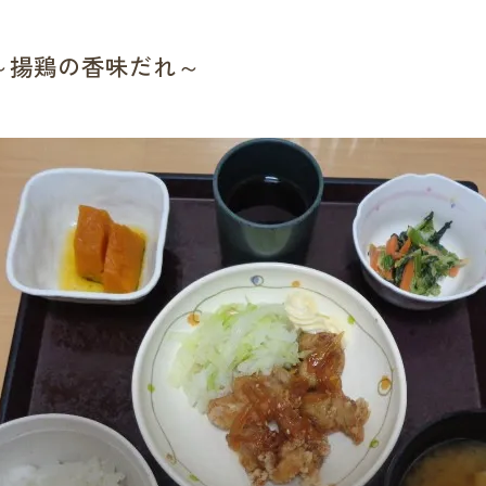
食 ～揚鶏の香味だれ～