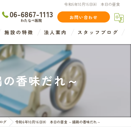
令和6年10月16日㈬ 本日の昼食
06-6867-1113
お問い合わせ
わたなべ医院
施設の特徴
法人案内
スタッフブログ
住宅型
介護
揚鶏の香味だれ～
介護度
認知症度
医療法人
ログ
令和6年10月16日㈬ 本日の昼食 ～揚鶏の香味だれ～