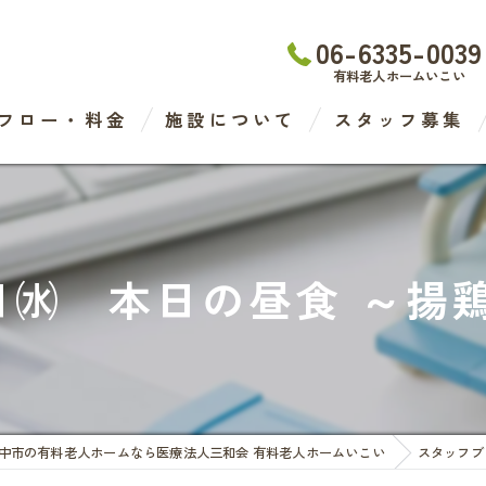
06-6335-0039
有料老人ホームいこい
フロー・料金
施設について
スタッフ募集
わたなべ医院
デイケアセンター
16日㈬ 本日の昼食 ～
有料老人ホーム
ケアステーション
中市の有料老人ホームなら医療法人三和会 有料老人ホームいこい
スタッフブ