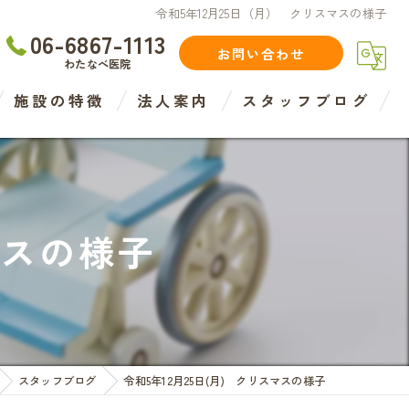
令和5年12月25日（月） クリスマスの様子
06-6867-1113
お問い合わせ
わたなべ医院
施設の特徴
法人案内
スタッフブログ
住宅型
介護
マスの様子
介護度
認知症度
医療法人
スタッフブログ
令和5年12月25日(月) クリスマスの様子