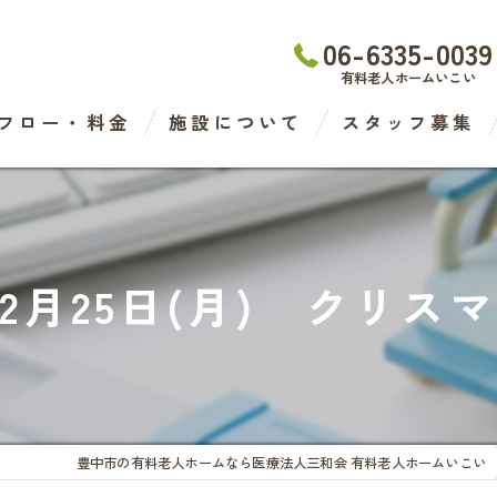
06-6335-0039
有料老人ホームいこい
フロー・料金
施設について
スタッフ募集
わたなべ医院
デイケアセンター
12月25日(月) クリス
有料老人ホーム
ケアステーション
豊中市の有料老人ホームなら医療法人三和会 有料老人ホームいこい