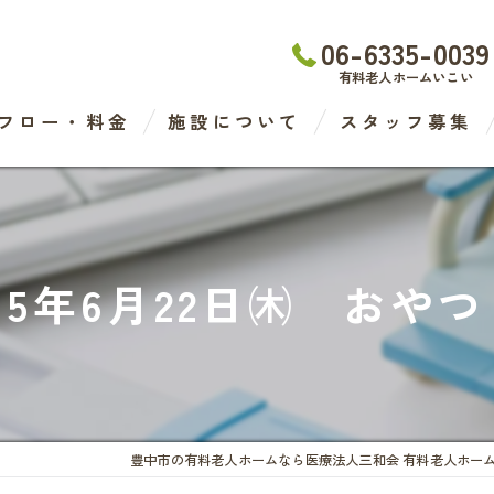
06-6335-0039
有料老人ホームいこい
フロー・料金
施設について
スタッフ募集
わたなべ医院
デイケアセンター
5年6月22日㈭ おや
有料老人ホーム
ケアステーション
豊中市の有料老人ホームなら医療法人三和会 有料老人ホー