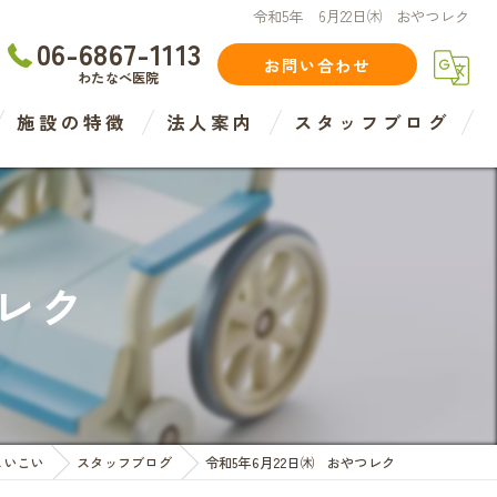
令和5年 6月22日㈭ おやつレク
06-6867-1113
お問い合わせ
わたなべ医院
施設の特徴
法人案内
スタッフブログ
住宅型
介護
つレク
介護度
認知症度
医療法人
ムいこい
スタッフブログ
令和5年6月22日㈭ おやつレク