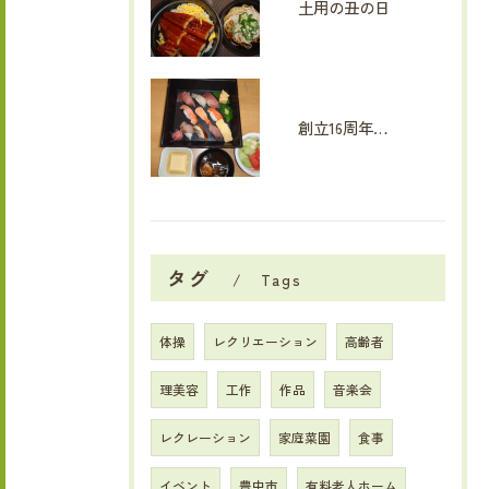
土用の丑の日
創立16周年イベント
タグ
Tags
体操
レクリエーション
高齢者
理美容
工作
作品
音楽会
レクレーション
家庭菜園
食事
イベント
豊中市
有料老人ホーム