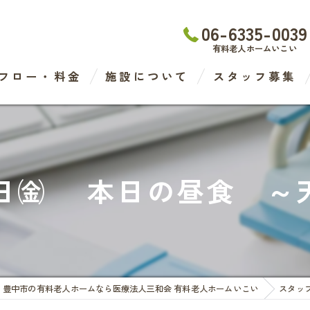
06-6335-0039
有料老人ホームいこい
フロー・料金
施設について
スタッフ募集
わたなべ医院
デイケアセンター
19日㈮ 本日の昼食 ～
有料老人ホーム
ケアステーション
豊中市の有料老人ホームなら医療法人三和会 有料老人ホームいこい
スタッ