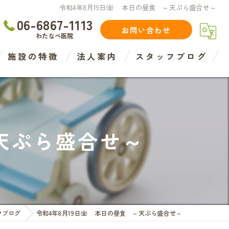
令和4年8月19日㈮ 本日の昼食 ～天ぷら盛合せ～
06-6867-1113
お問い合わせ
わたなべ医院
施設の特徴
法人案内
スタッフブログ
住宅型
介護
天ぷら盛合せ～
介護度
認知症度
医療法人
フブログ
令和4年8月19日㈮ 本日の昼食 ～天ぷら盛合せ～