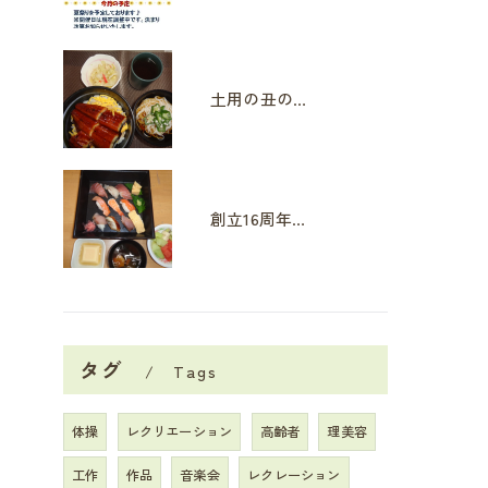
土用の丑の日
創立16周年イベント
タグ
Tags
体操
レクリエーション
高齢者
理美容
工作
作品
音楽会
レクレーション