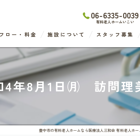
06-6335-0039
有料老人ホームいこい
フロー・料金
施設について
スタッフ募集
わたなべ医院
デイケアセンター
和4年8月1日㈪ 訪問理
有料老人ホーム
ケアステーション
豊中市の有料老人ホームなら医療法人三和会 有料老人ホー