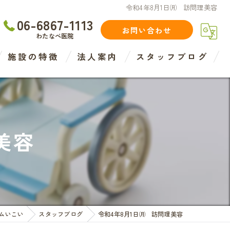
令和4年8月1日㈪ 訪問理美容
06-6867-1113
お問い合わせ
わたなべ医院
施設の特徴
法人案内
スタッフブログ
住宅型
介護
美容
介護度
認知症度
医療法人
ムいこい
スタッフブログ
令和4年8月1日㈪ 訪問理美容