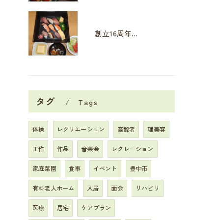
創立16周年イベント
タグ
Tags
体操
レクリエーション
高齢者
理美容
工作
作品
音楽会
レクレーション
家庭菜園
食事
イベント
豊中市
有料老人ホーム
入居
面会
リハビリ
医療
居宅
ケアプラン