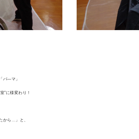
「パ―マ」
容室”に
様変わり！
たから…」と、