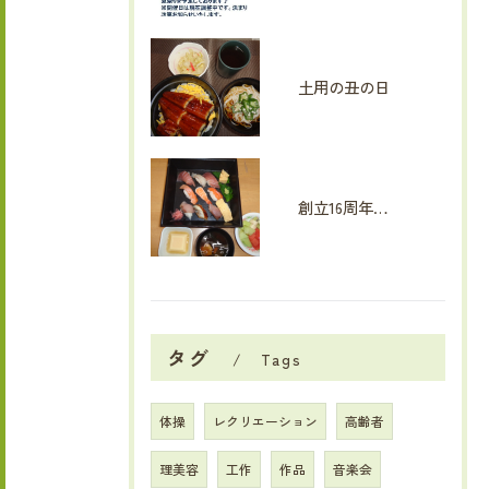
土用の丑の日
創立16周年イベント
タグ
Tags
体操
レクリエーション
高齢者
理美容
工作
作品
音楽会