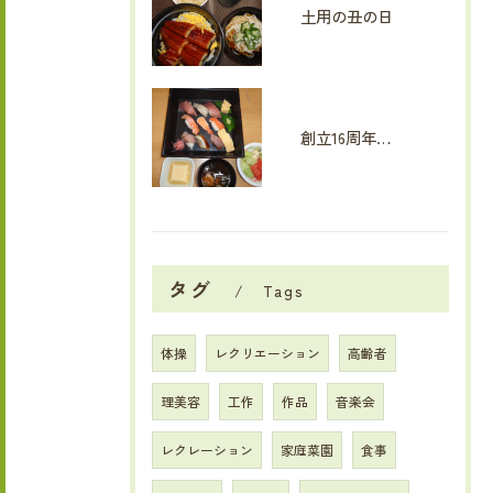
土用の丑の日
創立16周年イベント
タグ
Tags
体操
レクリエーション
高齢者
理美容
工作
作品
音楽会
レクレーション
家庭菜園
食事