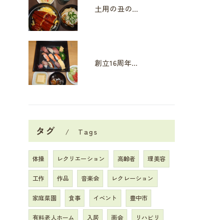
土用の丑の日
創立16周年イベント
タグ
Tags
体操
レクリエーション
高齢者
理美容
工作
作品
音楽会
レクレーション
家庭菜園
食事
イベント
豊中市
有料老人ホーム
入居
面会
リハビリ