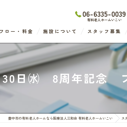
06-6335-0039
有料老人ホームいこい
フロー・料金
施設について
スタッフ募集
わたなべ医院
デイケアセンター
6月30日㈬ 8周年記念
有料老人ホーム
ケアステーション
豊中市の有料老人ホームなら医療法人三和会 有料老人ホームいこい
ス