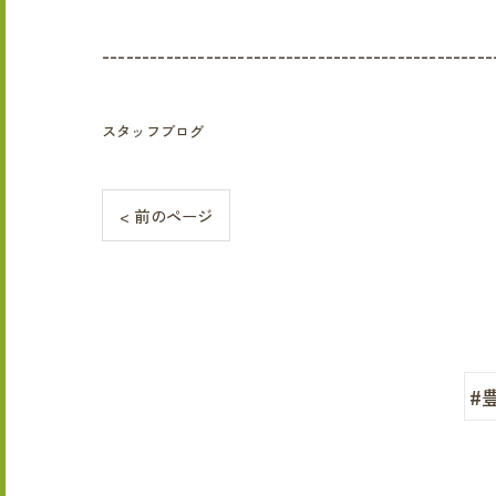
-------------------------------------------------
スタッフブログ
< 前のページ
#