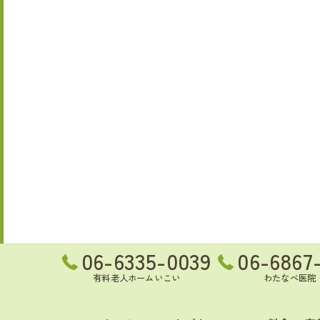
06-6335-0039
06-6867
有料老人ホームいこい
わたなべ医院