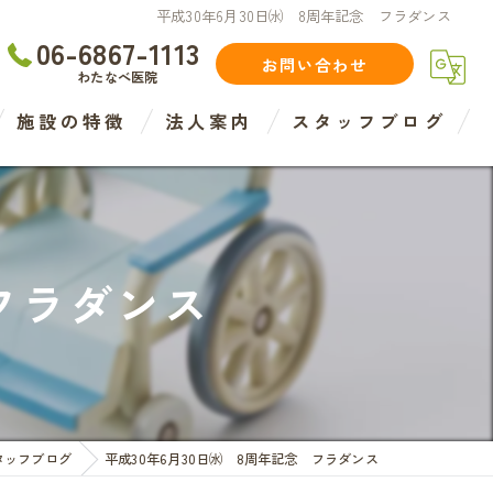
平成30年6月30日㈬ 8周年記念 フラダンス
06-6867-1113
お問い合わせ
わたなべ医院
施設の特徴
法人案内
スタッフブログ
住宅型
介護
 フラダンス
介護度
認知症度
医療法人
タッフブログ
平成30年6月30日㈬ 8周年記念 フラダンス