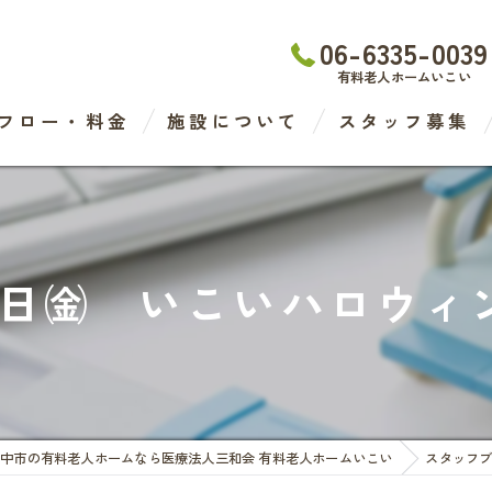
06-6335-0039
有料老人ホームいこい
フロー・料金
施設について
スタッフ募集
わたなべ医院
デイケアセンター
20日㈮ いこいハロウィン
有料老人ホーム
ケアステーション
中市の有料老人ホームなら医療法人三和会 有料老人ホームいこい
スタッフ