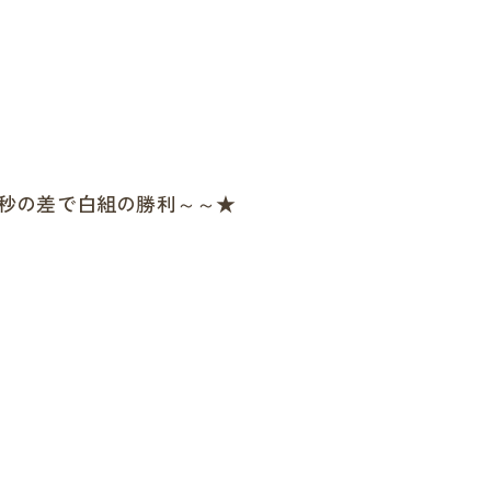
秒の差で白組の勝利～～★