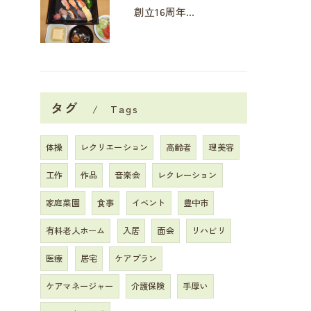
創立16周年イベント
タグ
Tags
体操
レクリエーション
高齢者
理美容
工作
作品
音楽会
レクレーション
家庭菜園
食事
イベント
豊中市
有料老人ホーム
入居
面会
リハビリ
医療
居宅
ケアプラン
ケアマネージャー
介護保険
手厚い