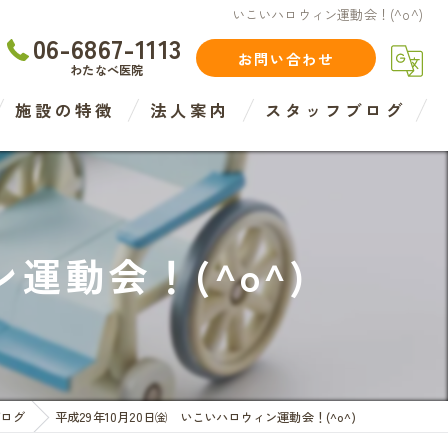
いこいハロウィン運動会！(^o^)
06-6867-1113
お問い合わせ
わたなべ医院
施設の特徴
法人案内
スタッフブログ
住宅型
介護
運動会！(^o^)
介護度
認知症度
医療法人
ブログ
平成29年10月20日㈮ いこいハロウィン運動会！(^o^)