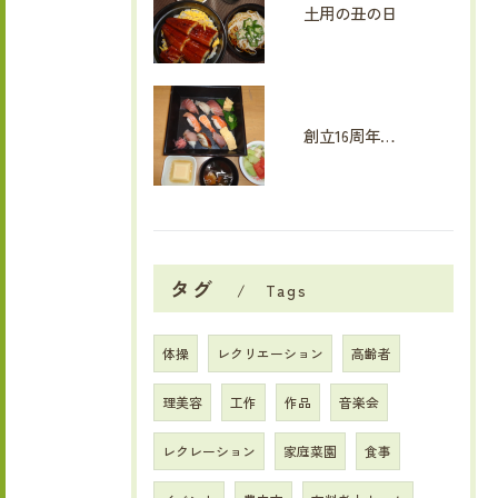
土用の丑の日
創立16周年イベント
タグ
Tags
体操
レクリエーション
高齢者
理美容
工作
作品
音楽会
レクレーション
家庭菜園
食事